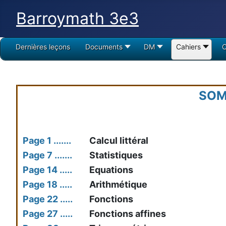
Barroymath 3e3
Dernières leçons
Documents
DM
Cahiers
SOM
Page 1 .......
Calcul littéral
Page 7 .......
Statistiques
Page 14 .....
Equations
Page 18 .....
Arithmétique
Page 22 .....
Fonctions
Page 27 .....
Fonctions affines